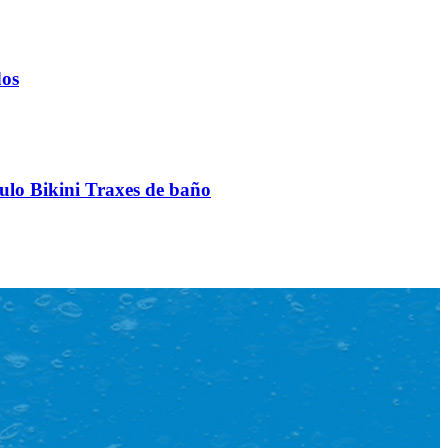
dos
ulo Bikini Traxes de baño