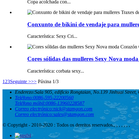
Copa acolchada con...
Conxunto de bikini de vendaje para muller
Característica: Sexy Cri...
Cores sólidas das mulleres Sexy Nova moda
Característica: corbata sexy...
1
2
3
Seguinte >
>>
Páxina 1/3
Enderezo:
Sala 905, edificio Rongtaian, No.139 Jinhuai Street
Teléfono:
0086-595-22200560
Teléfono móbil:
0086-13960228587
Correo electrónico:
nick@stamgon.com
Correo electrónico:
sales@stamgon.com
© Copyright - 2010-2020 : Todos os dereitos reservados.
, , , , , , ,