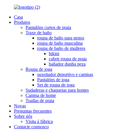
Casa
Produtos
Pantalóns curtos de praia
Traxe de baño
roupa de baño para nenos
roupa de baño masculina
roupa de baño de mulleres
bikini
cubrir roupa de praia
bañador dunha peza
Roupa de ioga
suxeitador deportivo e camisas
Pantalóns de ioga
Set de roupa de ioga
Sudaderas e chaquetas para homes
Camisa de home
Toallas de praia
Novas
Preguntas frecuentes
Sobre nós
Visita á fábrica
Contacte connosco