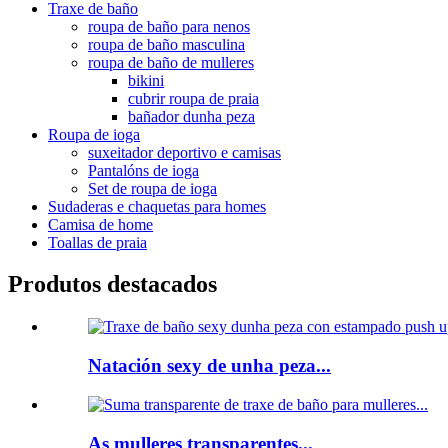
Traxe de baño
roupa de baño para nenos
roupa de baño masculina
roupa de baño de mulleres
bikini
cubrir roupa de praia
bañador dunha peza
Roupa de ioga
suxeitador deportivo e camisas
Pantalóns de ioga
Set de roupa de ioga
Sudaderas e chaquetas para homes
Camisa de home
Toallas de praia
Produtos destacados
Natación sexy de unha peza...
As mulleres transparentes...