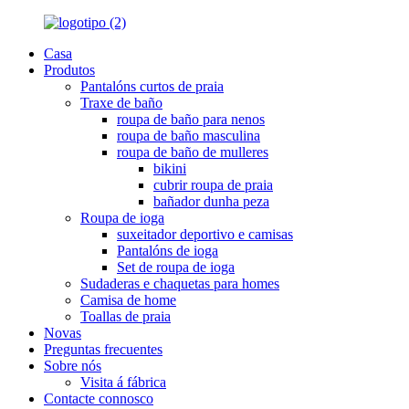
Casa
Produtos
Pantalóns curtos de praia
Traxe de baño
roupa de baño para nenos
roupa de baño masculina
roupa de baño de mulleres
bikini
cubrir roupa de praia
bañador dunha peza
Roupa de ioga
suxeitador deportivo e camisas
Pantalóns de ioga
Set de roupa de ioga
Sudaderas e chaquetas para homes
Camisa de home
Toallas de praia
Novas
Preguntas frecuentes
Sobre nós
Visita á fábrica
Contacte connosco