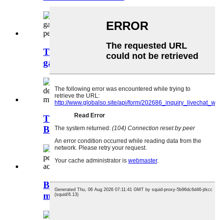
Traxe de baño de moda, bikinis de
ganchillo sexy para mulleres...
Traxe de baño africano de moda
Bohemia...
Bikini de dúas pezas push up para
mulleres con estilo...