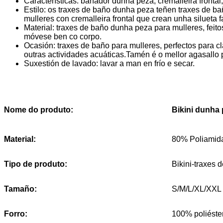
Características: bañador dunha peza, cremalleira frontal,
Estilo: os traxes de baño dunha peza teñen traxes de b
mulleres con cremalleira frontal que crean unha silueta 
Material: traxes de baño dunha peza para mulleres, feit
móvese ben co corpo.
Ocasión: traxes de baño para mulleres, perfectos para cl
outras actividades acuáticas.Tamén é o mellor agasallo 
Suxestión de lavado: lavar a man en frío e secar.
Bikini dunha 
Nome do produto:
Material:
80% Poliamid
Tipo de produto:
Bikini-traxes
Tamaño:
S/M/L/XL/XXL
Forro:
100% poliéste