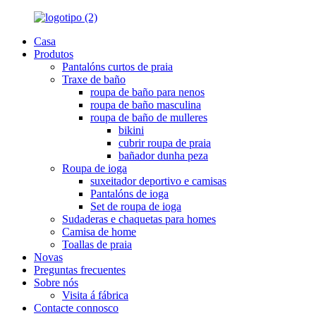
Casa
Produtos
Pantalóns curtos de praia
Traxe de baño
roupa de baño para nenos
roupa de baño masculina
roupa de baño de mulleres
bikini
cubrir roupa de praia
bañador dunha peza
Roupa de ioga
suxeitador deportivo e camisas
Pantalóns de ioga
Set de roupa de ioga
Sudaderas e chaquetas para homes
Camisa de home
Toallas de praia
Novas
Preguntas frecuentes
Sobre nós
Visita á fábrica
Contacte connosco