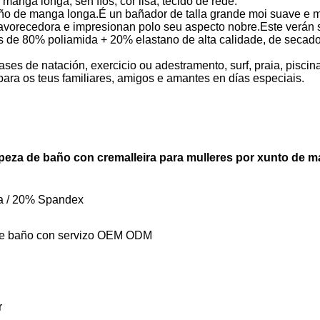
 manga longa, sen fíos, cor lisa, tecido de rede.
año de manga longa.É un bañador de talla grande moi suave e m
favorecedora e impresionan polo seu aspecto nobre.Este verán se
os de 80% poliamida + 20% elastano de alta calidade, de secado
ases de natación, exercicio ou adestramento, surf, praia, pisci
para os teus familiares, amigos e amantes en días especiais.
peza de baño con cremalleira para mulleres por xunto de 
a / 20% Spandex
 de baño con servizo OEM ODM
r